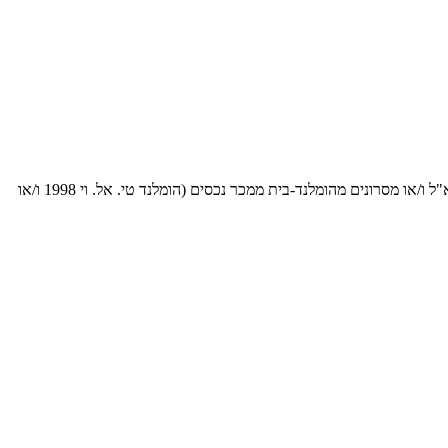
אני מאשר/ת לחזור אליי גם בפנייה טלפונית בהתאם להוראות סעיף 16ג לחוק הגנת הצרכן, תשמ"א 1981 ו/או מאשר קבלת דיוור ומידע פרסומי בדוא"ל ו/או מסרונים מהומלנד-בית ממכר נכסים (הומלנד טי. אל. וי 1998 ו/או