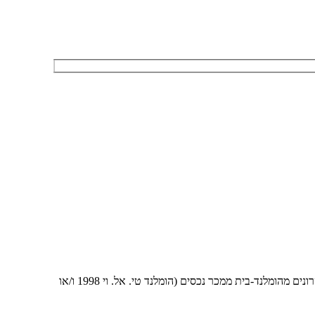
אני מאשר/ת לחזור אליי גם בפנייה טלפונית בהתאם להוראות סעיף 16ג לחוק הגנת הצרכן, תשמ"א 1981 ו/או מאשר קבלת דיוור ומידע פרסומי בדוא"ל ו/או מסרונים מהומלנד-בית ממכר נכסים (הומלנד טי. אל. וי 1998 ו/או