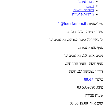
דברו איתנו
תקנון
הצהרת נגישות
מדיניות פרטיות
מייל לפניות:
info@homeland.co.il
משרדי מטה - כיכר המדינה:
ה' באייר 70 כיכר המדינה, תל אביב יפו
סניף פארק צמרת:
ניסים אלוני 10, תל אביב יפו
סניף חיפה - העיר התחתית:
דרך העצמאות 27, חיפה
טלפון:
*8851
פקס: 03-5359590
שעות עבודה:
ימים א'-ה' 08:30-19:00