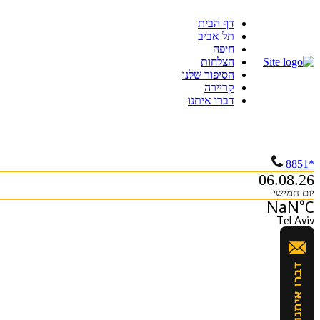
Skip
דף הבית
to
תל אביב
content
חיפה
הצלחות
הסיפור שלנו
קריירה
דברו איתנו
*8851
06.08.26
יום חמישי
NaN°C
Tel Aviv