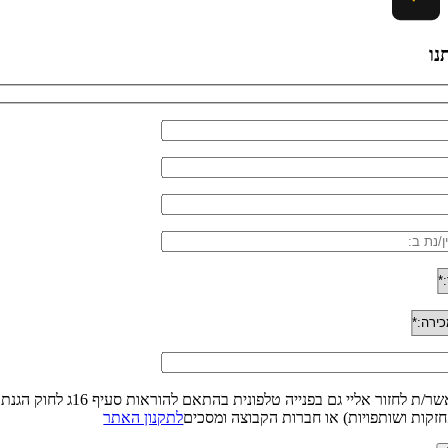
נו
זקות ושותפויות) או חברות הקבוצה ומסכים
לתקנון האתר