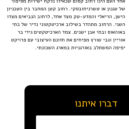
אחד העם הינו רחוב קסום שכאילו נלקח ישירות מסיפור
של עגנון או טשרניחובסקי. רחוב קטן המחבר בין הטכניון
הישן, הריאלי והמדע-טק מצד אחד, לרחוב הנביאים מצדו
השני. הרחוב מתהדר בשילוב ארכיטקטוני נדיר של בתי
באוהאוס ובתי אבן ישנים. צמד הארכיטקטים גידי בר
אוריין וגבי שורץ מפיחים את חזונם העיצובי עם פרויקט
יפיפה המשתלב באורגניות במארג השכונתי.
דברו איתנו