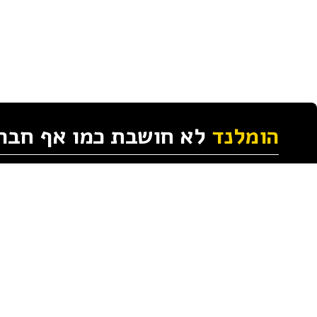
הומלנד
לא חושבת כמו אף חבר
(הומלנד טי. אל. וי 1998 ו/או שבט דן אחזקות ושותפויות) או חברות הקבוצה ומסכים
לתקנון האתר