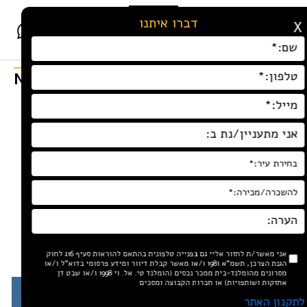
Ski
דברו איתנו
t
X
conten
NaN°C
08.08.26
שבת
Tel Aviv
דף הבית
»
פרויקטים
»
WISSOTSKY 6
WISSOTSKY 6
אני מאשר/ת לחזור אליי גם בפנייה טלפונית בהתאם להוראות סעיף 16ג לחוק
הגנת הצרכן, תשמ"א 1981 ו/או מאשר קבלת דיוור ומידע פרסומי בדוא"ל ו/או
מסרונים מהומלנד-בית ממכר נכסים (הומלנד טי. אל. וי 1998 ו/או שבט דן
אחזקות ושותפויות) או חברות הקבוצה ומסכים
לתקנון האתר