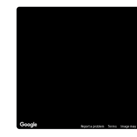
Report a problem
Terms
Image may b