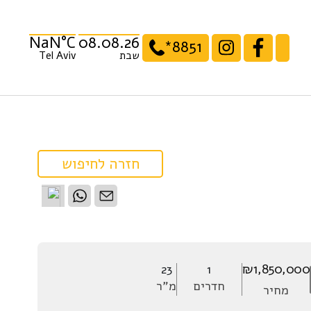
NaN°C
08.08.26
*8851
שבת
Tel Aviv
חזרה לחיפוש
שתפו:
₪1,850,000
23
1
חדרים
מ”ר
מחיר