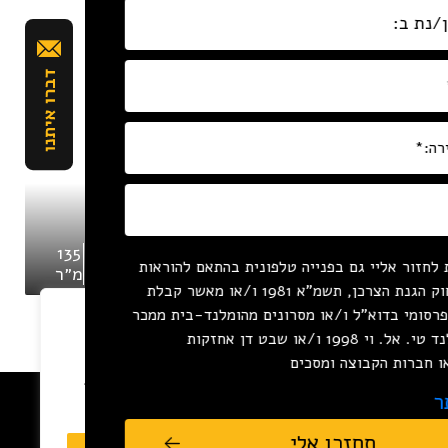
₪6,000,000
ניסים אלוני 6,
135
4
140
תל אביב-יפו,
לחזור אליי גם בפנייה טלפונית בהתאם להוראות
ם
מ״ר
חדרים
מ״ר
ישראל
סעיף 16ג לחוק הגנת הצרכן, תשמ"א 1981 ו/או מאשר קבלת
 פרסומי בדוא"ל ו/או מסרונים מהומלנד-בית ממכר
נו מעריכים את פרטיותך
נכסים (הומלנד טי. אל. וי 1998 ו/או שבט דן אחזקות
אנו משתמשים בקובצי Cookie כדי לשפר את חוויית הגלישה שלך,
או חברות הקבוצה ומסכים
הציג פרסומות או תוכן מותאמים אישית, ולנתח את התנועה באתר.
ר
לחיצה על "קבל הכל" אתה מסכים לשימוש שלנו בקובצי Cookie.
נשמח לחזור אליכם