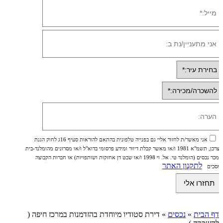
אני מאשר/ת לחזור אליי גם בפנייה טלפונית בהתאם להוראות סעיף 16ג לחוק הגנת
הצרכן, תשמ"א 1981 ו/או מאשר קבלת דיוור ומידע פרסומי בדוא"ל ו/או מסרונים מהומלנד-בית
ממכר נכסים (הומלנד טי. אל. וי 1998 ו/או שבט דן אחזקות ושותפויות) או חברות הקבוצה
לתקנון האתר
ומסכים
דף הבית
»
נכסים
»
דירת סטודיו מיוחדת בהזדמנות במרכז חיפה (