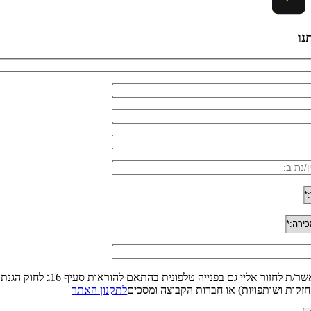
נו
זקות ושותפויות) או חברות הקבוצה ומסכים
לתקנון האתר