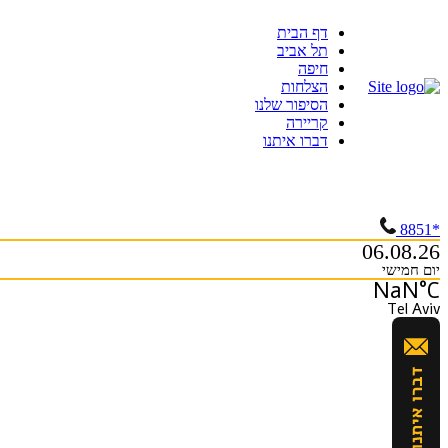
Skip
דף הבית
to
תל אביב
content
חיפה
הצלחות
הסיפור שלנו
קריירה
דברו איתנו
*8851
06.08.26
יום חמישי
NaN°C
Tel Aviv