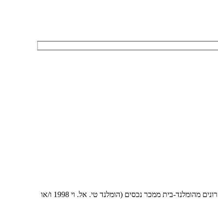
אני מאשר/ת לחזור אליי גם בפנייה טלפונית בהתאם להוראות סעיף 16ג לחוק הגנת הצרכן, תשמ"א 1981 ו/או מאשר קבלת דיוור ומידע פרסומי בדוא"ל ו/או מסרונים מהומלנד-בית ממכר נכסים (הומלנד טי. אל. וי 1998 ו/או