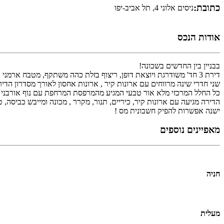
כתובת:
ניסים אלוני 4, תל אביב-יפו
אודות הנכס
בבניין בין החדשים בשכונה!
דירת 3 חד' משודרגת ויוצאת דופן, ריצוף בזלת כהה משתקף, מטבח ארמני עם אי גדול.
שני חדרי שינה מרווחים עם ארונות קיר , ארונות אחסון לאורך מסדרון הדיר
כל החלל המרכזי מלא אור טבעי המגיע מהמרפסת המרחפת עם נוף אורבני 
הדירה מגיעה עם ארונות קיר, כיריים, תנור, מקרר , מכונה ומייבש כביסה, ט
ישנה אפשרות להפיק חשבונית מס !
מאפיינים נוספים
חניה
מעלית