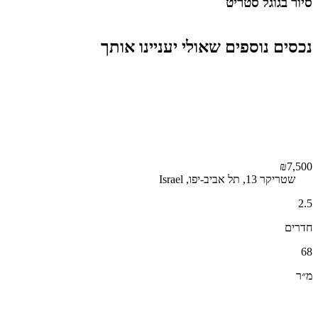
סיור בגוגל סטריט
Report a problem
Terms
Image may be subject to copyright
Keyboard shortcuts
נכסים נוספים שאולי יעניינו אותך
₪7,500
שטריקר 13, תל אביב-יפו, Israel
2.5
חדרים
68
מ״ר