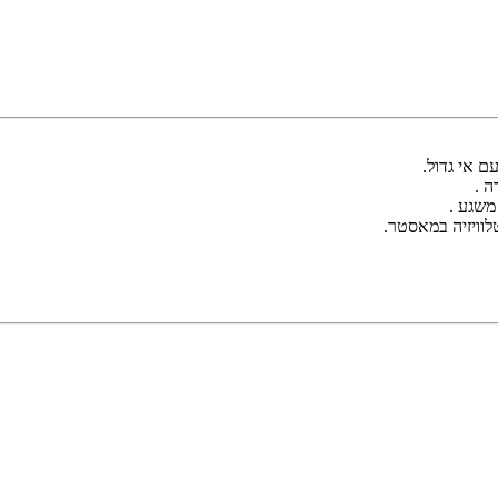
ה .
משגע .
לוויזיה במאסטר.