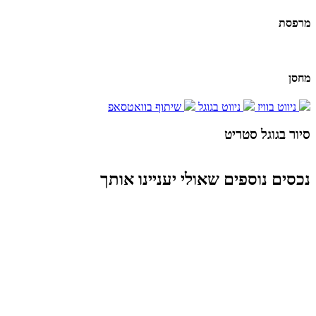
מרפסת
מחסן
ניווט בוויז
ניווט בגוגל
שיתוף בוואטסאפ
סיור בגוגל סטריט
Report a problem
Terms
Image may be subject to copyright
נכסים נוספים שאולי יעניינו אותך