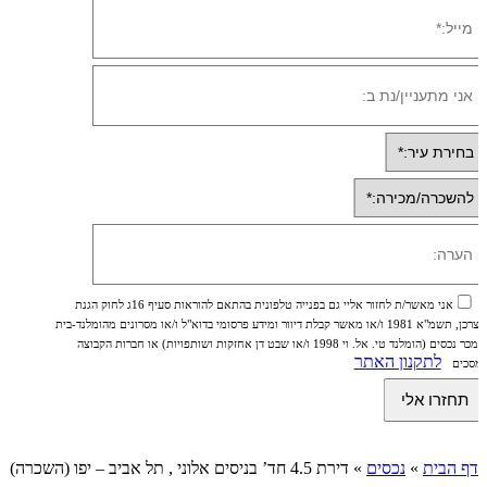
אני מאשר/ת לחזור אליי גם בפנייה טלפונית בהתאם להוראות סעיף 16ג לחוק הגנת
הצרכן, תשמ"א 1981 ו/או מאשר קבלת דיוור ומידע פרסומי בדוא"ל ו/או מסרונים מהומלנד-בית
ממכר נכסים (הומלנד טי. אל. וי 1998 ו/או שבט דן אחזקות ושותפויות) או חברות הקבוצה
לתקנון האתר
ומסכים
דף הבית
»
נכסים
»
דירת 4.5 חד’ בניסים אלוני , תל אביב – יפו (השכרה)