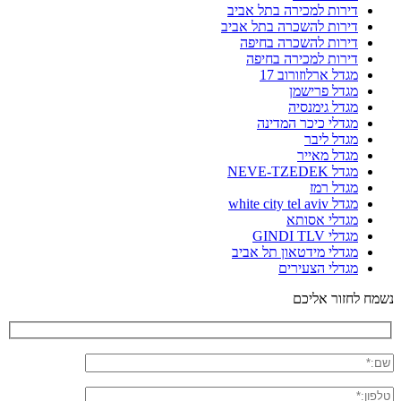
דירות למכירה בתל אביב
דירות להשכרה בתל אביב
דירות להשכרה בחיפה
דירות למכירה בחיפה
מגדל ארלוזורוב 17
מגדל פרישמן
מגדל גימנסיה
מגדלי כיכר המדינה
מגדל ליבר
מגדל מאייר
מגדל NEVE-TZEDEK
מגדל רמז
מגדל white city tel aviv
מגדלי אסותא
מגדלי GINDI TLV
מגדלי מידטאון תל אביב
מגדלי הצעירים
נשמח לחזור אליכם