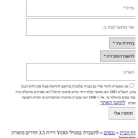
אני מאשר/ת לחזור אליי גם בפנייה טלפונית בהתאם להוראות סעיף 16ג לחוק הגנת
הצרכן, תשמ"א 1981 ו/או מאשר קבלת דיוור ומידע פרסומי בדוא"ל ו/או מסרונים מהומלנד-בית
ממכר נכסים (הומלנד טי. אל. וי 1998 ו/או שבט דן אחזקות ושותפויות) או חברות הקבוצה
לתקנון האתר
ומסכים
דף הבית
»
נכסים
»
להשכרה במגדלי YOO דירת 3.5 חדרים מוארת