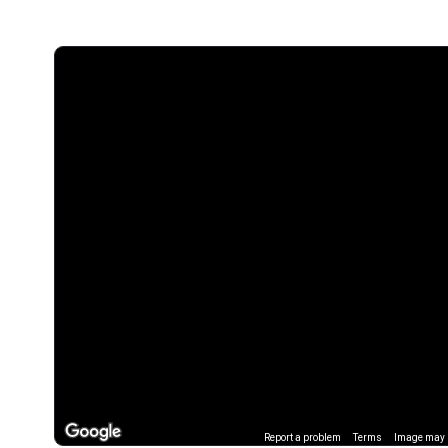
Report a problem
Terms
Image may b