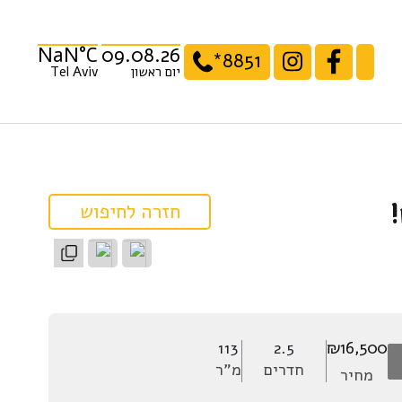
NaN°C
09.08.26
*8851
יום ראשון
Tel Aviv
חזרה לחיפוש
שתפו:
₪16,500
113
2.5
חדרים
מ”ר
מחיר