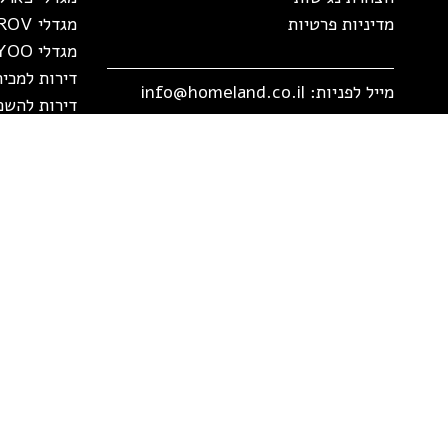
מדיניות פרטיות
מגדלי AKIROV
מגדלי YOO
דירות למכי
מייל לפניות:
info@homeland.co.il
דירות להשכ
משרדי מטה - כיכר המדינה:
דירות להשכ
ה' באייר 70 כיכר המדינה, תל אביב יפו
דירות למכי
סניף פארק צמרת:
ניסים אלוני 10, תל אביב יפו
סניף חיפה - העיר התחתית:
דרך העצמאות 27, חיפה
טלפון:
*8851
פקס: 03-5359590
שעות עבודה:
ימים א'-ה' 08:30-19:00
יום ו' 08:30-13:00