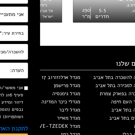
הרב ניסים 9,
ניסים אלוני 21,
3
230
5.5
ו,
תל אביב-יפו,
חדרים
מ״ר
חדרי
ישראל
 שלנו
ה להשכרה בתל אביב
מגדל ארלוזורוב 17
ה למכירה בתל אביב
מגדל פרישמן
אני מאשר/ת 
רה בפארק צמרת
מגדל גימנסיה
 העם חיפה
מגדלי כיכר המדינה
דיוור ומידע
א
ה בתל אביב
מגדל ליבר
ושותפויות) 
ים בתל אביב
מגדל מאייר
ל
מגדל NEVE-TZEDEK
לתקנון האת
ב
 בבלי
מגדל רמז