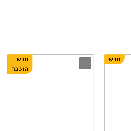
חדש
חדש
הושכר