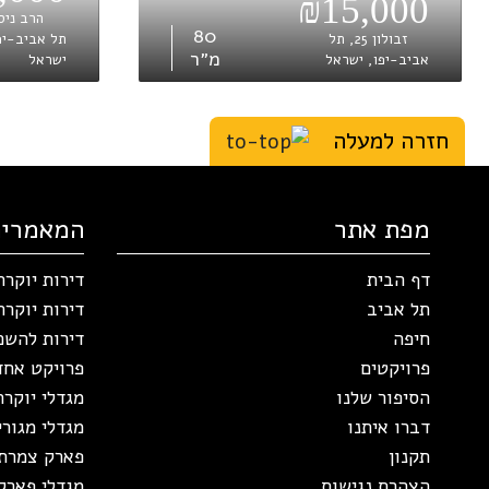
₪15,000
80
זבולון 25, תל
תל אביב-יפ
מ״ר
אביב-יפו, ישראל
ישראל
חזרה למעלה
מפת אתר
המאמרים
דף הבית
דירות יוקר
תל אביב
דירות יוקר
חיפה
דירות להשכ
פרויקטים
פרויקט אחד
הסיפור שלנו
מגדלי יוקר
דברו איתנו
מגדלי מגור
תקנון
פארק צמרת
הצהרת נגישות
מגדלי פארק