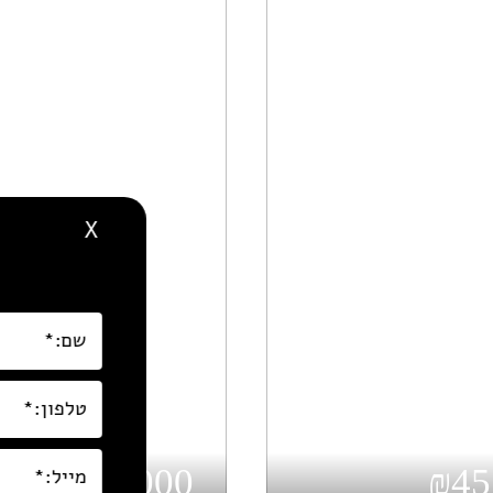
X
₪32,000
₪45