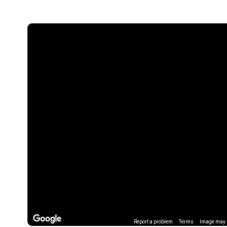
Report a problem
Terms
Image may b