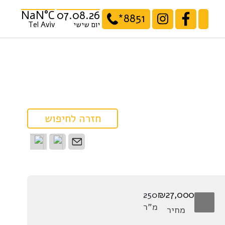
NaN°C
07.08.26
*8851
יום שישי
Tel Aviv
חזרה לחיפוש
שתפו:
₪27,000
250
מ”ר
מחיר