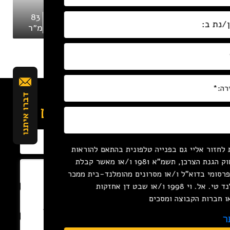
ניסים אלוני 2,
83
3
150
תל אביב-יפו,
ם
מ״ר
חדרים
מ״ר
ישראל
נשמח לחזור אליכם
לחזור אליי גם בפנייה טלפונית בהתאם להוראות
סעיף 16ג לחוק הגנת הצרכן, תשמ"א 1981 ו/או מאשר קבלת
 פרסומי בדוא"ל ו/או מסרונים מהומלנד-בית ממכר
נו מעריכים את פרטיותך
נכסים (הומלנד טי. אל. וי 1998 ו/או שבט דן אחזקות
אנו משתמשים בקובצי Cookie כדי לשפר את חוויית הגלישה שלך,
או חברות הקבוצה ומסכים
הציג פרסומות או תוכן מותאמים אישית, ולנתח את התנועה באתר.
ר
לחיצה על "קבל הכל" אתה מסכים לשימוש שלנו בקובצי Cookie.