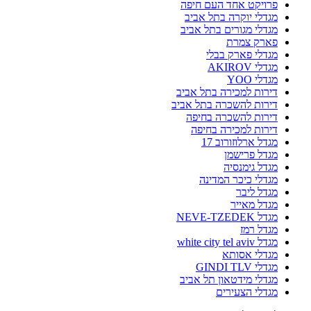
פרויקט אחד העם חיפה
מגדלי יוקרה בתל אביב
מגדלי מגורים בתל אביב
פארק צמרת
מגדלי פארק בבלי
מגדלי AKIROV
מגדלי YOO
דירות למכירה בתל אביב
דירות להשכרה בתל אביב
דירות להשכרה בחיפה
דירות למכירה בחיפה
מגדל ארלוזורוב 17
מגדל פרישמן
מגדל גימנסיה
מגדלי כיכר המדינה
מגדל ליבר
מגדל מאייר
מגדל NEVE-TZEDEK
מגדל רמז
מגדל white city tel aviv
מגדלי אסותא
מגדלי GINDI TLV
מגדלי מידטאון תל אביב
מגדלי הצעירים