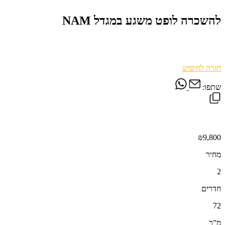
להשכרה לופט משגע במגדל NAM
חזרה לחיפוש
שתפו:
₪9,800
מחיר
2
חדרים
72
מ”ר