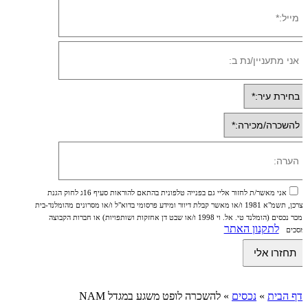
אני מאשר/ת לחזור אליי גם בפנייה טלפונית בהתאם להוראות סעיף 16ג לחוק הגנת
הצרכן, תשמ"א 1981 ו/או מאשר קבלת דיוור ומידע פרסומי בדוא"ל ו/או מסרונים מהומלנד-בית
ממכר נכסים (הומלנד טי. אל. וי 1998 ו/או שבט דן אחזקות ושותפויות) או חברות הקבוצה
לתקנון האתר
ומסכים
דף הבית
»
נכסים
»
להשכרה לופט משגע במגדל NAM