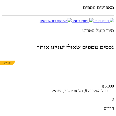
מאפיינים נוספים
ניווט בוויז
ניווט בגוגל
שיתוף בוואטסאפ
סיור בגוגל סטריט
Report a problem
Terms
Image may be subject to copyright
נכסים נוספים שאולי יעניינו אותך
חדש
₪5,000
בעל העקידה 8, תל אביב-יפו, ישראל
2
חדרים