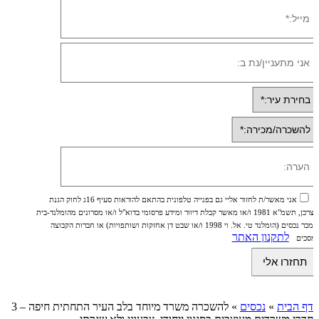
אני מאשר/ת לחזור אליי גם בפנייה טלפונית בהתאם להוראות סעיף 16ג לחוק הגנת
הצרכן, תשמ"א 1981 ו/או מאשר קבלת דיוור ומידע פרסומי בדוא"ל ו/או מסרונים מהומלנד-בית
ממכר נכסים (הומלנד טי. אל. וי 1998 ו/או שבט דן אחזקות ושותפויות) או חברות הקבוצה
לתקנון האתר
ומסכים
דף הבית
»
נכסים
»
להשכרה משרד מיוחד בלב העיר התחתית חיפה – 3