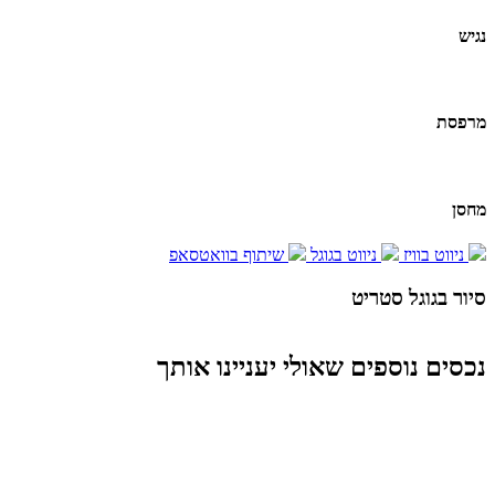
נגיש
מרפסת
מחסן
ניווט בוויז
ניווט בגוגל
שיתוף בוואטסאפ
סיור בגוגל סטריט
Report a problem
Terms
Image may be subject to copyright
נכסים נוספים שאולי יעניינו אותך