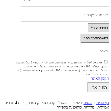
אני מאשר/ת לחזור אליי גם בפנייה טלפונית בהתאם להוראות סעיף 16ג לחוק הגנת
הצרכן, תשמ"א 1981 ו/או מאשר קבלת דיוור ומידע פרסומי בדוא"ל ו/או מסרונים
מהומלנד-בית ממכר נכסים (הומלנד טי. אל. וי 1998 ו/או שבט דן אחזקות ושותפויות) או
חברות הקבוצה ומסכים
לתקנון האתר
דף הבית
»
נכסים
»
למכירה במגדל יוקרה בפארק צמרת, דירת 4 חדרים
אמיתית , מרווחת ומתוכננת בקפידה