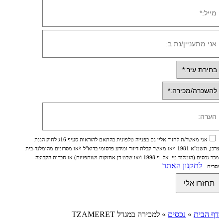
אני מאשר/ת לחזור אליי גם בפנייה טלפונית בהתאם להוראות סעיף 16ג לחוק הגנת
הצרכן, תשמ"א 1981 ו/או מאשר קבלת דיוור ומידע פרסומי בדוא"ל ו/או מסרונים מהומלנד-בית
ממכר נכסים (הומלנד טי. אל. וי 1998 ו/או שבט דן אחזקות ושותפויות) או חברות הקבוצה
לתקנון האתר
ומסכים
דף הבית
»
נכסים
»
למכירה במגדל TZAMERET