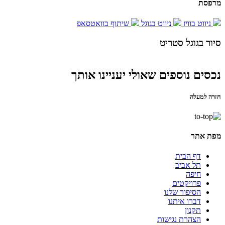
מרפסת
ניווט בוויז
ניווט בגוגל
שיתוף בוואטסאפ
סיור בגוגל סטריט
Report a problem
Terms
Image may be subject to copyright
נכסים נוספים שאולי יעניינו אותך
חזרה למעלה
מפת אתר
דף הבית
תל אביב
חיפה
פרויקטים
הסיפור שלנו
דברו איתנו
תקנון
הצהרת נגישות