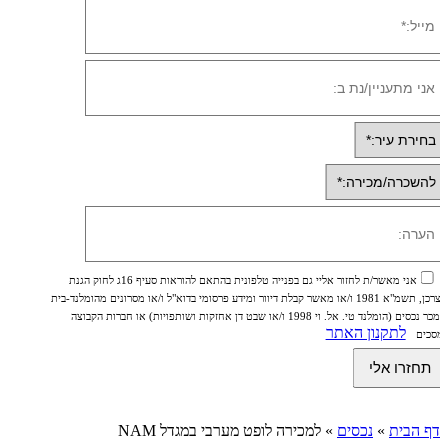
אני מאשר/ת לחזור אליי גם בפנייה טלפונית בהתאם להוראות סעיף 16ג לחוק הגנת
הצרכן, תשמ"א 1981 ו/או מאשר קבלת דיוור ומידע פרסומי בדוא"ל ו/או מסרונים מהומלנד-בית
ממכר נכסים (הומלנד טי. אל. וי 1998 ו/או שבט דן אחזקות ושותפויות) או חברות הקבוצה
לתקנון האתר
ומסכים
דף הבית
»
נכסים
»
למכירה לופט מערבי במגדל NAM