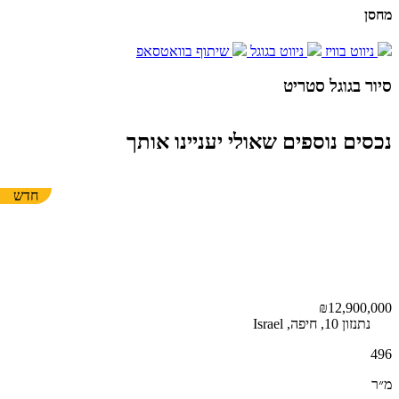
מחסן
ניווט בוויז
ניווט בגוגל
שיתוף בוואטסאפ
סיור בגוגל סטריט
Report a problem
Terms
Image may be subject to copyright
נכסים נוספים שאולי יעניינו אותך
חדש
₪12,900,000
נתנזון 10, חיפה, Israel
496
מ״ר