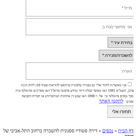
אני מאשר/ת לחזור אליי גם בפנייה טלפונית בהתאם להוראות סעיף 16ג לחוק הגנת
הצרכן, תשמ"א 1981 ו/או מאשר קבלת דיוור ומידע פרסומי בדוא"ל ו/או מסרונים מהומלנד-בית
ממכר נכסים (הומלנד טי. אל. וי 1998 ו/או שבט דן אחזקות ושותפויות) או חברות הקבוצה
לתקנון האתר
ומסכים
דף הבית
»
נכסים
»
דירה סטודיו ססגונית להשכרה ברחוב התל-אביבי של