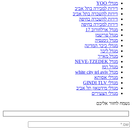
מגדלי YOO
דירות למכירה בתל אביב
דירות להשכרה בתל אביב
דירות להשכרה בחיפה
דירות למכירה בחיפה
מגדל ארלוזורוב 17
מגדל פרישמן
מגדל גימנסיה
מגדלי כיכר המדינה
מגדל ליבר
מגדל מאייר
מגדל NEVE-TZEDEK
מגדל רמז
מגדל white city tel aviv
מגדלי אסותא
מגדלי GINDI TLV
מגדלי מידטאון תל אביב
מגדלי הצעירים
נשמח לחזור אליכם