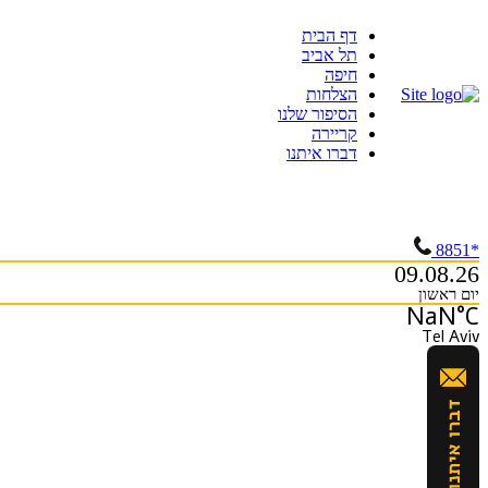
Skip
דף הבית
to
תל אביב
content
חיפה
הצלחות
הסיפור שלנו
קריירה
דברו איתנו
*8851
09.08.26
יום ראשון
NaN°C
Tel Aviv