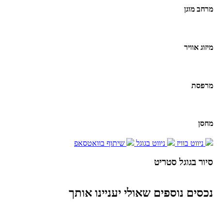
מרחב מוגן
מיזוג אוויר
מרפסת
מחסן
ניווט בוויז
ניווט בגוגל
שיתוף בוואטסאפ
סיור בגוגל סטריט
Report a problem
Terms
Image may be subject to copyright
Keyboard shortcuts
נכסים נוספים שאולי יעניינו אותך