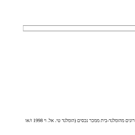
אני מאשר/ת לחזור אליי גם בפנייה טלפונית בהתאם להוראות סעיף 16ג לחוק הגנת הצרכן, תשמ"א 1981 ו/או מאשר קבלת דיוור ומידע פרסומי בדוא"ל ו/או מסרונים מהומלנד-בית ממכר נכסים (הומלנד טי. אל. וי 1998 ו/או