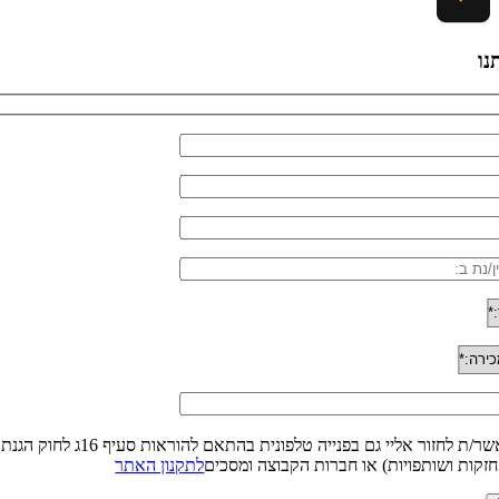
נו
זקות ושותפויות) או חברות הקבוצה ומסכים
לתקנון האתר