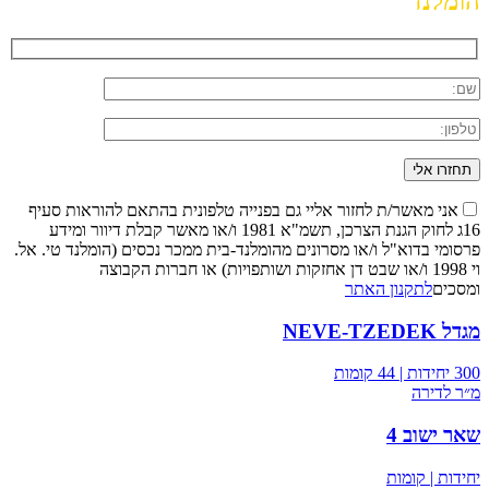
הומלנד
לא חושבת כמו אף חברה אחרת
אני מאשר/ת לחזור אליי גם בפנייה טלפונית בהתאם להוראות סעיף
16ג לחוק הגנת הצרכן, תשמ"א 1981 ו/או מאשר קבלת דיוור ומידע
פרסומי בדוא"ל ו/או מסרונים מהומלנד-בית ממכר נכסים (הומלנד טי. אל.
וי 1998 ו/או שבט דן אחזקות ושותפויות) או חברות הקבוצה
ומסכים
לתקנון האתר
מגדל NEVE-TZEDEK
300 יחידות | 44 קומות
מ״ר לדירה
שאר ישוב 4
יחידות | קומות