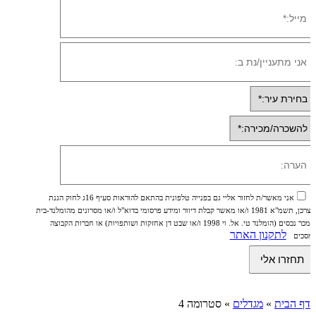
אני מאשר/ת לחזור אליי גם בפנייה טלפונית בהתאם להוראות סעיף 16ג לחוק הגנת
הצרכן, תשמ"א 1981 ו/או מאשר קבלת דיוור ומידע פרסומי בדוא"ל ו/או מסרונים מהומלנד-בית
ממכר נכסים (הומלנד טי. אל. וי 1998 ו/או שבט דן אחזקות ושותפויות) או חברות הקבוצה
לתקנון האתר
ומסכים
דף הבית
»
מגדלים
»
סטרומה 4