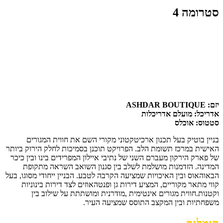
סטרומה 4
יזם: ASHDAR BOUTIQUE
אדריכל: מועלם אדריכלות
סטטוס: אוכלס
בניין בוטיק בעל תכנון ארכיטקטוני מקורי השם את חווית המגורים
האישית במרכז תשומת הלב. הפרויקט תוכנן בסמיכות לחלק הירוק ביותר
של פארק הירקון מעברם השני של נתיבי איילון המפרידים בינו ובין כיכר
המדינה. הזדמנות מושלמת לשלב בין סגנון השואב השראה מתקופת
הבאוהאוס ובין האיכויות שמציעה הקרבה לטבע. הבניין ייחודי מסוגו, בעל
קווי מתאר מקוריים, המציע דירות גן ופנטהאוזים לצד דירות בינוניות
וקטנות.חווית מגורים אינטימית ,מודרנית ומושתתת על שילוב בין
משפחתיות ובין המקצב התוסס שמציעה העיר.