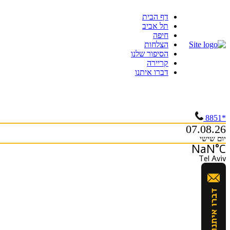
Skip
דף הבית
to
תל אביב
content
חיפה
הצלחות
הסיפור שלנו
קריירה
דברו איתנו
*8851
07.08.26
יום שישי
NaN°C
Tel Aviv