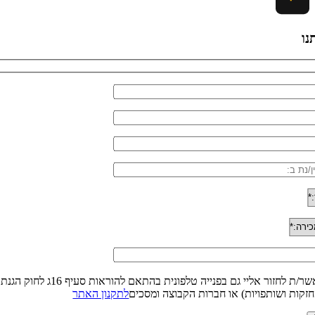
נו
זקות ושותפויות) או חברות הקבוצה ומסכים
לתקנון האתר