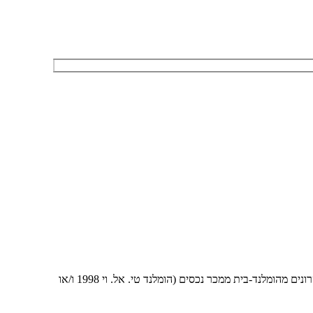
אני מאשר/ת לחזור אליי גם בפנייה טלפונית בהתאם להוראות סעיף 16ג לחוק הגנת הצרכן, תשמ"א 1981 ו/או מאשר קבלת דיוור ומידע פרסומי בדוא"ל ו/או מסרונים מהומלנד-בית ממכר נכסים (הומלנד טי. אל. וי 1998 ו/או